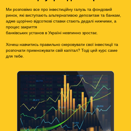
Ми розповімо все про інвестиційну галузь та фондовий
ринок, які виступають альтернативою депозитам та банкам,
адже щорічно відсоткові ставки стають дедалі нижчими, а
процес закриття
банківських установ в Україні невпинно зростає.
Хочеш навчитись правильно скеровувати свої інвестиції та
розпочати примножувати свій капітал? Тоді цей курс саме
для тебе.